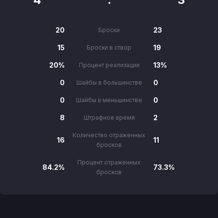
20
23
Броски
15
19
Броски в створ
20%
13%
Процент реализации
0
0
Шайбы в большинстве
0
0
Шайбы в меньшинстве
8
2
Штрафное время
Количество отраженных
16
11
бросков
Процент отраженных
84.2%
73.3%
бросков