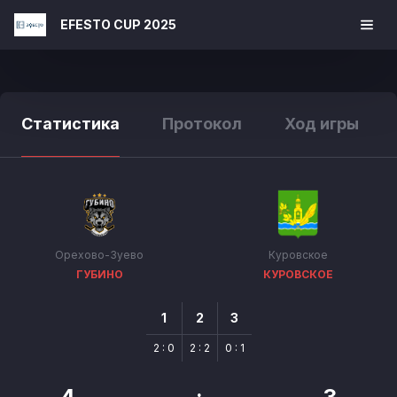
EFESTO CUP 2025
Статистика
Протокол
Ход игры
Орехово-Зуево
Куровское
ГУБИНО
КУРОВСКОЕ
1
2
3
2 : 0
2 : 2
0 : 1
4
:
3