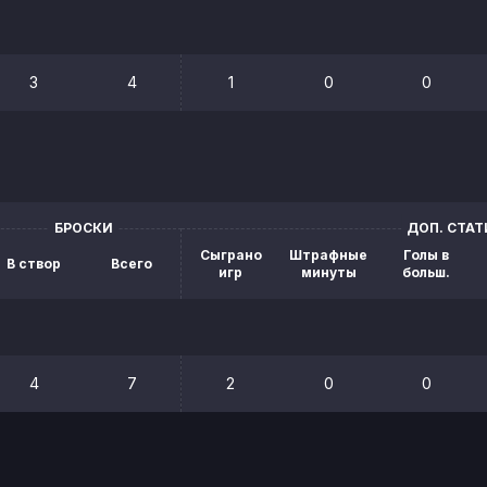
3
4
1
0
0
БРОСКИ
ДОП. СТА
Сыграно
Штрафные
Голы в
В створ
Всего
игр
минуты
больш.
4
7
2
0
0