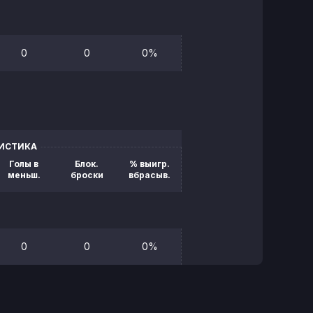
0
0
0%
ТИСТИКА
Голы в
Блок.
% выигр.
меньш.
броски
вбрасыв.
0
0
0%