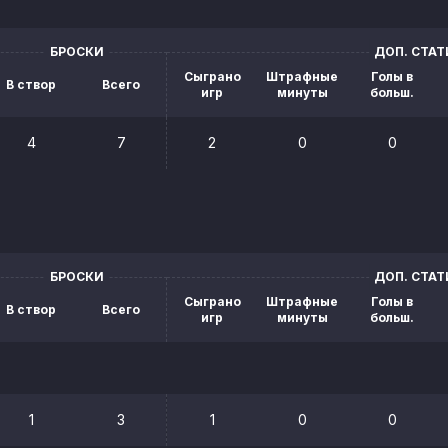
БРОСКИ
ДОП. СТА
Сыграно
Штрафные
Голы в
В створ
Всего
игр
минуты
больш.
4
7
2
0
0
БРОСКИ
ДОП. СТА
Сыграно
Штрафные
Голы в
В створ
Всего
игр
минуты
больш.
1
3
1
0
0