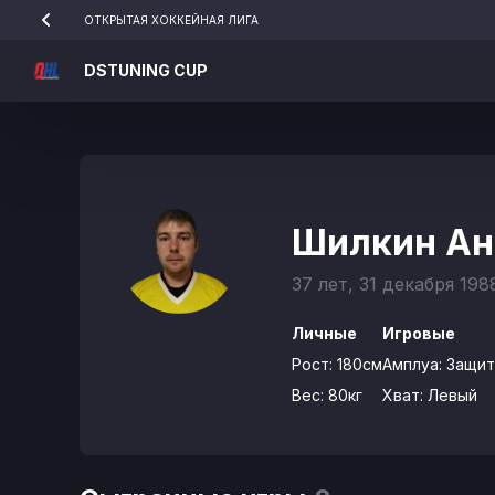
ОТКРЫТАЯ ХОККЕЙНАЯ ЛИГА
DSTUNING CUP
Шилкин А
37 лет, 31 декабря 198
Личные
Игровые
Рост:
180см
Амплуа:
Защит
Вес:
80кг
Хват:
Левый