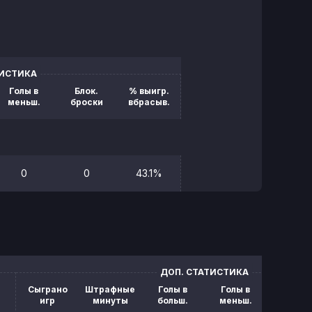
ТИСТИКА
Голы в
Блок.
% выигр.
меньш.
броски
вбрасыв.
0
0
43.1%
ДОП. СТАТИСТИКА
Сыграно
Штрафные
Голы в
Голы в
Блок.
игр
минуты
больш.
меньш.
броск