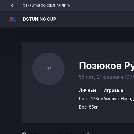
ОТКРЫТАЯ ХОККЕЙНАЯ ЛИГА
DSTUNING CUP
Позюков Р
ПР
55 лет, 21 февраля 197
Личные
Игровые
Рост:
178см
Амплуа:
Напа
Вес:
85кг