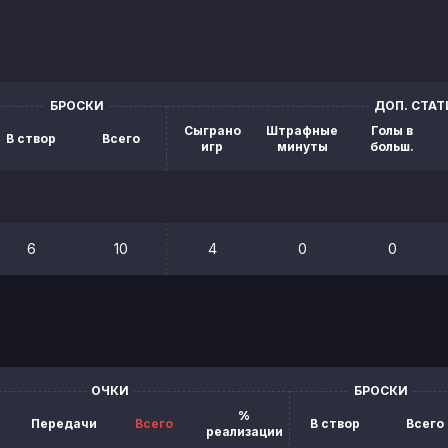
БРОСКИ
ДОП. СТА
Сыграно
Штрафные
Голы в
В створ
Всего
игр
минуты
больш.
6
10
4
0
0
ОЧКИ
БРОСКИ
%
Передачи
Всего
В створ
Всего
реализации