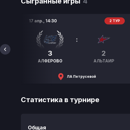
Сыгранные игры
4
17 апр.,
14:30
Р
2 ТУР
:
3
2
АЛФЕРОВО
АЛЬТАИР
ЛА Петрусевой
Статистика в турнире
Общая