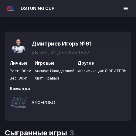
DSTUNING CUP
Дмитриев Игорь
№91
48 лет, 21 декабря 1977
Личные
Игровые
Другое
Рост:
180см
Амплуа:
Нападающий
квалификация:
ЛЮБИТЕЛЬ
Вес:
80кг
Хват:
Правый
Команда
АЛФЕРОВО
Сыгранные игры
3