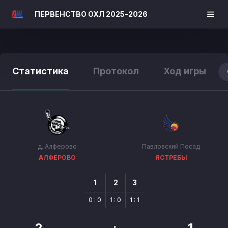
ПЕРВЕНСТВО ОХЛ 2025-2026
Статистика
Протокол
Ход игры
д. Алферово
Павловский Посад
АЛФЕРОВО
ЯСТРЕБЫ
1
2
3
0 : 0
1 : 0
1 : 1
2
:
1