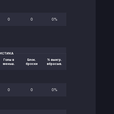
0
0
0%
ТИСТИКА
Голы в
Блок.
% выигр.
меньш.
броски
вбрасыв.
0
0
0%