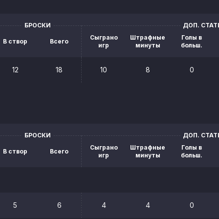
БРОСКИ
ДОП. СТА
Сыграно
Штрафные
Голы в
В створ
Всего
игр
минуты
больш.
12
18
10
8
0
БРОСКИ
ДОП. СТА
Сыграно
Штрафные
Голы в
В створ
Всего
игр
минуты
больш.
5
6
4
4
0