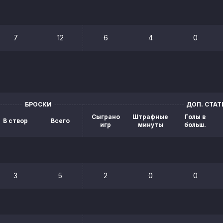
7
12
6
4
0
БРОСКИ
ДОП. СТА
Сыграно
Штрафные
Голы в
В створ
Всего
игр
минуты
больш.
3
5
2
0
0