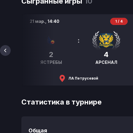
Сыгранные игры
10
21 мар.,
14:40
Р
1 / 4
:
2
4
ЯСТРЕБЫ
АРСЕНАЛ
ЛА Петрусевой
Статистика в турнире
Общая