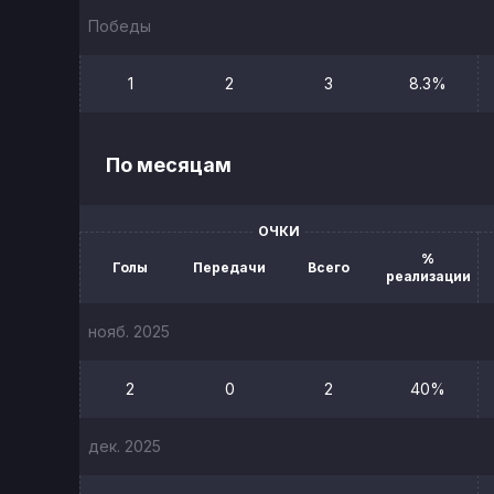
Победы
1
2
3
8.3%
По месяцам
ОЧКИ
%
Голы
Передачи
Всего
реализации
нояб. 2025
2
0
2
40%
дек. 2025