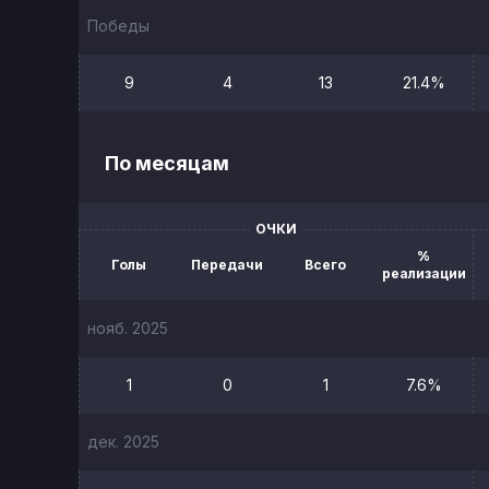
Победы
9
4
13
21.4%
По месяцам
ОЧКИ
%
Голы
Передачи
Всего
реализации
нояб. 2025
1
0
1
7.6%
дек. 2025