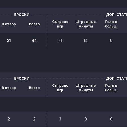
БРОСКИ
ДОП. СТА
Сыграно
Штрафные
Голы в
В створ
Всего
игр
минуты
больш.
31
44
21
14
0
БРОСКИ
ДОП. СТА
Сыграно
Штрафные
Голы в
В створ
Всего
игр
минуты
больш.
2
2
3
0
0