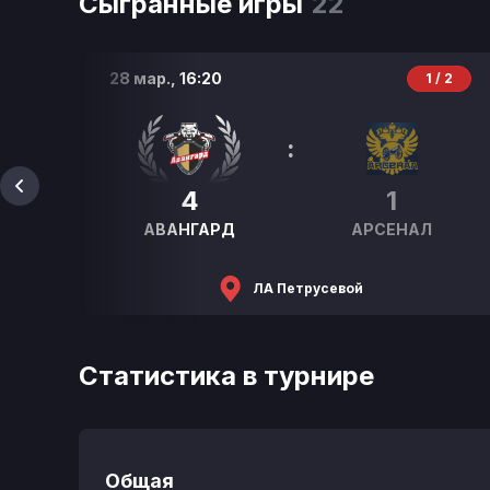
Сыгранные игры
22
28 мар.,
16:20
 4
1 / 2
:
4
1
Д
АВАНГАРД
АРСЕНАЛ
ЛА Петрусевой
Статистика в турнире
Общая