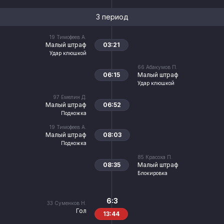
3 период
19
Тимофеев А.
Малый штраф
03:21
Удар клюшкой
66
Абакумов П.
06:15
Малый штраф
Удар клюшкой
97
Емелин Д.
Малый штраф
06:52
Подножка
19
Тимофеев А.
Малый штраф
08:03
Подножка
85
Красоха П.
08:35
Малый штраф
Блокировка
6:3
33
Суменков Н.
Гол
13:44