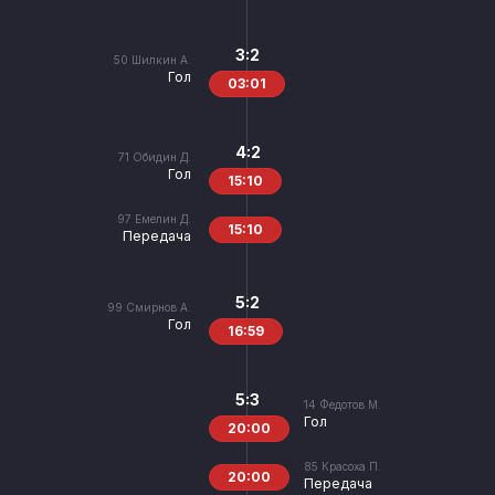
3:2
50
Шилкин А.
Гол
03:01
4:2
71
Обидин Д.
Гол
15:10
97
Емелин Д.
15:10
Передача
5:2
99
Смирнов А.
Гол
16:59
5:3
14
Федотов М.
Гол
20:00
85
Красоха П.
20:00
Передача