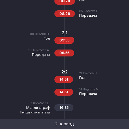
08:28
85
Красоха П.
08:28
Передача
2:1
88
Вьюгин Н.
Гол
09:55
19
Тимофеев А.
09:55
Передача
2:2
21
Сысоев П.
Гол
14:51
14
Федотов М.
14:51
Передача
7
Колобаев Д.
Малый штраф
16:35
Неправильная атака
2 период