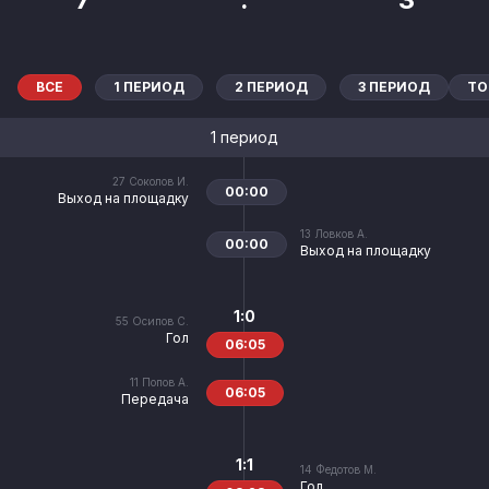
ВСЕ
1 ПЕРИОД
2 ПЕРИОД
3 ПЕРИОД
ТО
1 период
27
Соколов И.
00:00
Выход на площадку
13
Ловков А.
00:00
Выход на площадку
1:0
55
Осипов С.
Гол
06:05
11
Попов А.
06:05
Передача
1:1
14
Федотов М.
Гол